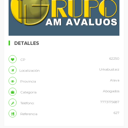
DETALLES
62250
CP
Urkabustaiz
Localización
Alava
Provincia
Abogados
Categoría
7773175687
Teléfono:
627
Referencia