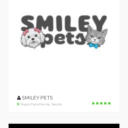
SMILEY PETS
Ropa Para Perros, Sevilla