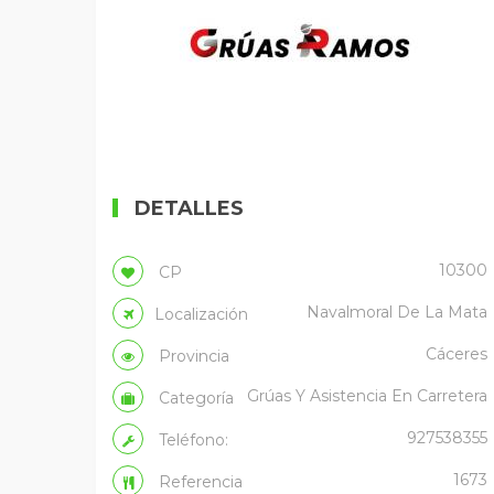
DETALLES
10300
CP
Navalmoral De La Mata
Localización
Cáceres
Provincia
Grúas Y Asistencia En Carretera
Categoría
927538355
Teléfono:
1673
Referencia