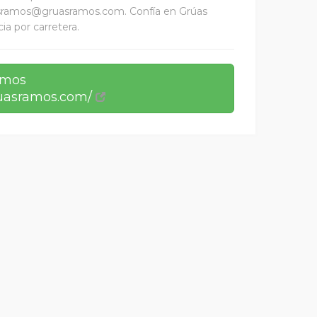
uasramos@gruasramos.com. Confía en Grúas
ia por carretera.
amos
ruasramos.com/