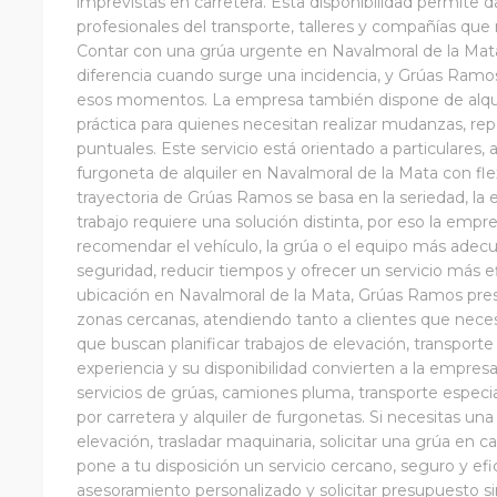
imprevistas en carretera. Esta disponibilidad permite d
profesionales del transporte, talleres y compañías que n
Contar con una grúa urgente en Navalmoral de la Mat
diferencia cuando surge una incidencia, y Grúas Ramos
esos momentos. La empresa también dispone de alquil
práctica para quienes necesitan realizar mudanzas, rep
puntuales. Este servicio está orientado a particular
furgoneta de alquiler en Navalmoral de la Mata con flexi
trayectoria de Grúas Ramos se basa en la seriedad, la 
trabajo requiere una solución distinta, por eso la empr
recomendar el vehículo, la grúa o el equipo más adecu
seguridad, reducir tiempos y ofrecer un servicio más ef
ubicación en Navalmoral de la Mata, Grúas Ramos pres
zonas cercanas, atendiendo tanto a clientes que nece
que buscan planificar trabajos de elevación, transport
experiencia y su disponibilidad convierten a la empres
servicios de grúas, camiones pluma, transporte especia
por carretera y alquiler de furgonetas. Si necesitas una
elevación, trasladar maquinaria, solicitar una grúa en 
pone a tu disposición un servicio cercano, seguro y efi
asesoramiento personalizado y solicitar presupuesto s