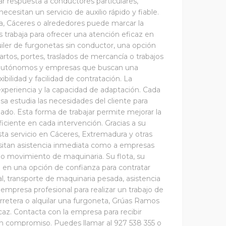
ar respuesta a conductores particulares,
ecesitan un servicio de auxilio rápido y fiable.
a, Cáceres o alrededores puede marcar la
 trabaja para ofrecer una atención eficaz en
er de furgonetas sin conductor, una opción
artos, portes, traslados de mercancía o trabajos
es, autónomos y empresas que buscan una
bilidad y facilidad de contratación. La
experiencia y la capacidad de adaptación. Cada
esa estudia las necesidades del cliente para
ado. Esta forma de trabajar permite mejorar la
iciente en cada intervención. Gracias a su
ta servicio en Cáceres, Extremadura y otras
sitan asistencia inmediata como a empresas
e o movimiento de maquinaria. Su flota, su
a en una opción de confianza para contratar
l, transporte de maquinaria pesada, asistencia
 empresa profesional para realizar un trabajo de
carretera o alquilar una furgoneta, Grúas Ramos
caz. Contacta con la empresa para recibir
in compromiso. Puedes llamar al 927 538 355 o