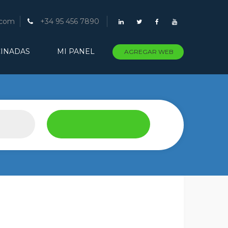
.com
+34 95 456 7890
INADAS
MI PANEL
AGREGAR WEB