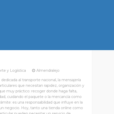
rte y Logística
Almendralejo
cada al transporte nacional, la mensajería
articulares que necesitan rapidez, organización y
ue muy práctico: recoger donde haga falta,
lidad, cuidando el paquete o la mercancía como
trámite: es una responsabilidad que influye en la
e un negocio. Hoy, tanto una tienda online como
rticular pueden necesitar un servicio de