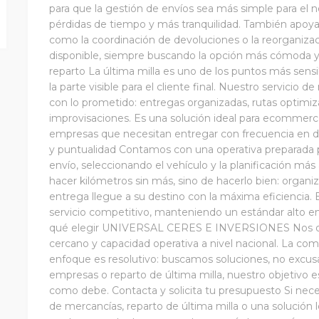
para que la gestión de envíos sea más simple para e
pérdidas de tiempo y más tranquilidad. También apoya
como la coordinación de devoluciones o la reorganizac
disponible, siempre buscando la opción más cómoda y e
reparto La última milla es uno de los puntos más sensi
la parte visible para el cliente final. Nuestro servicio 
con lo prometido: entregas organizadas, rutas optimiz
improvisaciones. Es una solución ideal para ecommerce
empresas que necesitan entregar con frecuencia en dife
y puntualidad Contamos con una operativa preparada pa
envío, seleccionando el vehículo y la planificación más
hacer kilómetros sin más, sino de hacerlo bien: organi
entrega llegue a su destino con la máxima eficiencia. 
servicio competitivo, manteniendo un estándar alto en
qué elegir UNIVERSAL CERES E INVERSIONES Nos dife
cercano y capacidad operativa a nivel nacional. La comun
enfoque es resolutivo: buscamos soluciones, no excusas
empresas o reparto de última milla, nuestro objetivo e
como debe. Contacta y solicita tu presupuesto Si nece
de mercancías, reparto de última milla o una solució