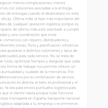
l negocio: menos complicaciones, menos
mos con soluciones asociadas a la entrega,
ión de entregas cuando el destinatario no está
ficaz. Última milla: la fase más importante del
bles de cualquier operación logística, porque es
de reparto de última milla está orientado a cumplir
adas y una coordinación que evita
, comercios con reparto, distribuidores y
rentes zonas. Flota y planificación: eficiencia
ra ajustarse a distintos volúmenes y tipos de
 adecuados para cada servicio. No se trata de
zar rutas, optimizar tiempos y asegurar que cada
Esta forma de trabajar nos permite ofrecer un
 puntualidad y cuidado de la mercancía. Por
renciamos por la combinación de servicio
icación es directa, el trato es profesional y el
. Ya sea para envíos puntuales, logística para
s que el cliente repita porque todo funciona
sitas mensajería en España, transporte nacional
n logística adaptada a tu empresa o ecommerce,