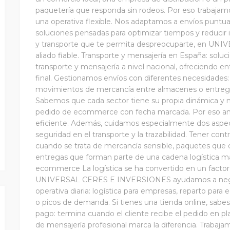
paquetería que responda sin rodeos. Por eso trabajamo
una operativa flexible. Nos adaptamos a envíos puntua
soluciones pensadas para optimizar tiempos y reducir 
y transporte que te permita despreocuparte, en U
aliado fiable. Transporte y mensajería en España: solu
transporte y mensajería a nivel nacional, ofreciendo ent
final. Gestionamos envíos con diferentes necesidades
movimientos de mercancía entre almacenes o entrega
Sabemos que cada sector tiene su propia dinámica y 
pedido de ecommerce con fecha marcada. Por eso anal
eficiente. Además, cuidamos especialmente dos aspect
seguridad en el transporte y la trazabilidad. Tener cont
cuando se trata de mercancía sensible, paquetes que 
entregas que forman parte de una cadena logística má
ecommerce La logística se ha convertido en un factor 
UNIVERSAL CERES E INVERSIONES ayudamos a negoci
operativa diaria: logística para empresas, reparto pa
o picos de demanda. Si tienes una tienda online, sabe
pago: termina cuando el cliente recibe el pedido en pl
de mensajería profesional marca la diferencia. Trabaja