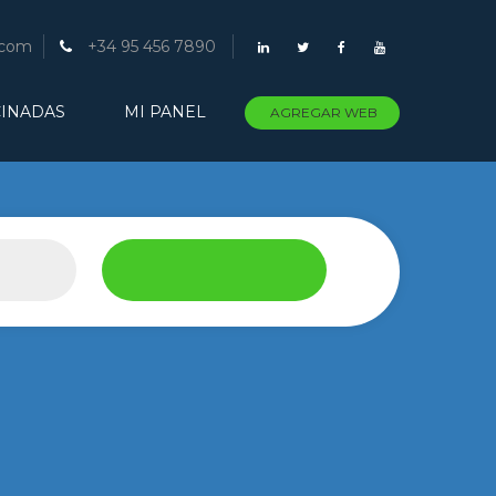
.com
+34 95 456 7890
INADAS
MI PANEL
AGREGAR WEB