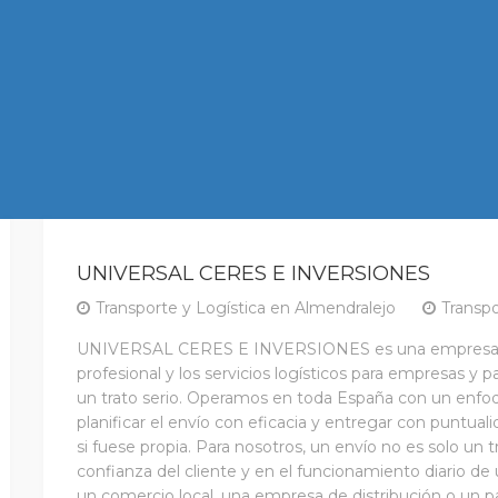
UNIVERSAL CERES E INVERSIONES
Transporte y Logística en Almendralejo
Transpo
UNIVERSAL CERES E INVERSIONES es una empresa dedi
profesional y los servicios logísticos para empresas y p
un trato serio. Operamos en toda España con un enfoq
planificar el envío con eficacia y entregar con puntua
si fuese propia. Para nosotros, un envío no es solo un 
confianza del cliente y en el funcionamiento diario d
un comercio local, una empresa de distribución o un pa