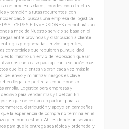
s con procesos claros, coordinación directa y
les y también a rutas recurrentes, con
incidencias. Si buscas una empresa de logística
NIVERSAL CERES E INVERSIONES encontrarás un
ciones a medida Nuestro servicio se basa en el
regas entre provincias y distribución a cliente
: entregas programadas, envíos urgentes,
s comerciales que requieren puntualidad.
no es lo mismo un envío de reposición que un
izamos cada caso para aplicar la solución más
os que los clientes valoran cada vez más: la
rol del envío y minimizar riesgos es clave
deben llegar en perfectas condiciones o
s amplia. Logística para empresas y
decisivo para vender más y fidelizar. En
os que necesitan un partner para su
ra ecommerce, distribución y apoyo en campañas
s que la experiencia de compra no termina en el
azo y en buen estado. Ahí es donde un servicio
mos para que la entrega sea rápida y ordenada, y