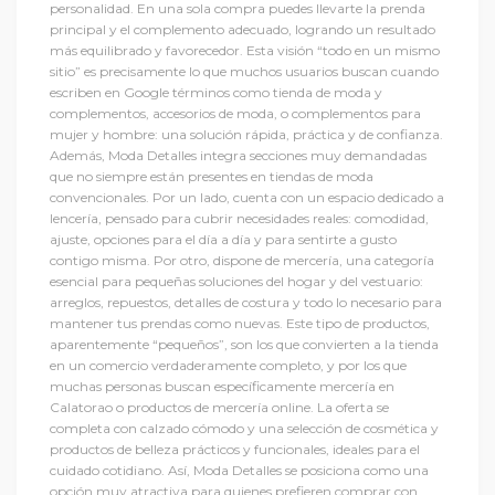
personalidad. En una sola compra puedes llevarte la prenda
principal y el complemento adecuado, logrando un resultado
más equilibrado y favorecedor. Esta visión “todo en un mismo
sitio” es precisamente lo que muchos usuarios buscan cuando
escriben en Google términos como tienda de moda y
complementos, accesorios de moda, o complementos para
mujer y hombre: una solución rápida, práctica y de confianza.
Además, Moda Detalles integra secciones muy demandadas
que no siempre están presentes en tiendas de moda
convencionales. Por un lado, cuenta con un espacio dedicado a
lencería, pensado para cubrir necesidades reales: comodidad,
ajuste, opciones para el día a día y para sentirte a gusto
contigo misma. Por otro, dispone de mercería, una categoría
esencial para pequeñas soluciones del hogar y del vestuario:
arreglos, repuestos, detalles de costura y todo lo necesario para
mantener tus prendas como nuevas. Este tipo de productos,
aparentemente “pequeños”, son los que convierten a la tienda
en un comercio verdaderamente completo, y por los que
muchas personas buscan específicamente mercería en
Calatorao o productos de mercería online. La oferta se
completa con calzado cómodo y una selección de cosmética y
productos de belleza prácticos y funcionales, ideales para el
cuidado cotidiano. Así, Moda Detalles se posiciona como una
opción muy atractiva para quienes prefieren comprar con