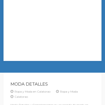
MODA DETALLES
Ropa y Moda en Calatorao
Ropa y Moda
Calatorao
Moda Detalles y Complementos es una tienda de moda en