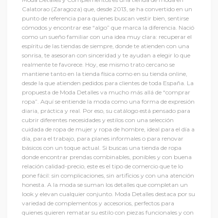
Calatorao (Zaragoza) que, desde 2013, se ha convertido en un
punto de referencia para quienes buscan vestir bien, sentirse
cómodos y encontrar ese “algo” que marca la diferencia. Nació
como un sueño familiar con una idea muy clara: recuperar el
espíritu de las tiendas de siempre, donde te atienden con una
sonrisa, te asesoran con sinceridad y te ayudan a elegir lo que
realmente te favorece. Hoy, ese mismo trato cercano se
mantiene tanto en la tienda física como en su tienda online,
desde la que atienden pedidos para clientes de toda España. La
propuesta de Moda Detalles va mucho más allá de “comprar
ropa”. Aquí se entiende la moda como una forma de expresión
diaria, práctica y real. Por eso, su catálogo está pensado para
cubrir diferentes necesidades y estilos con una selección
cuidada de ropa de mujer y ropa de hombre, ideal para el día a
día, para el trabajo, para planes informales o para renovar
básicos con un toque actual. Si buscas una tienda de ropa
donde encontrar prendas combinables, ponibles y con buena
relación calidad-precio, este es el tipo de comercio que te lo
pone fácil: sin complicaciones, sin artificios y con una atención
honesta. A la moda se suman los detalles que completan un
look y elevan cualquier conjunto. Moda Detalles destaca por su
variedad de complementos y accesorios, perfectos para
quienes quieren rematar su estilo con piezas funcionales y con