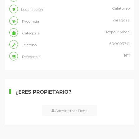
Calatorao
Localización
Zaragoza
Provincia
Ropa Y Moda
Categoría
600093741
Teléfono:
1611
Referencia
¿ERES PROPIETARIO?
Administrar Ficha