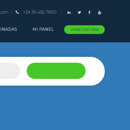
.com
+34 95 456 7890
INADAS
MI PANEL
AGREGAR WEB