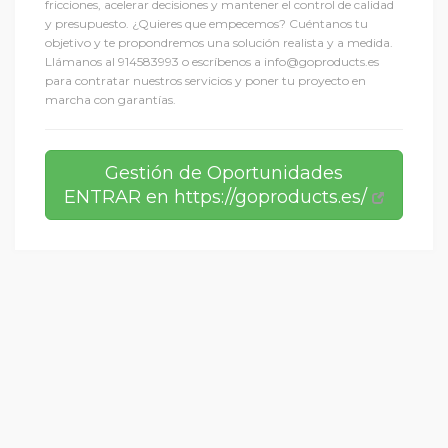
fricciones, acelerar decisiones y mantener el control de calidad
y presupuesto. ¿Quieres que empecemos? Cuéntanos tu
objetivo y te propondremos una solución realista y a medida.
Llámanos al 914583993 o escríbenos a info@goproducts.es
para contratar nuestros servicios y poner tu proyecto en
marcha con garantías.
Gestión de Oportunidades
ENTRAR en https://goproducts.es/