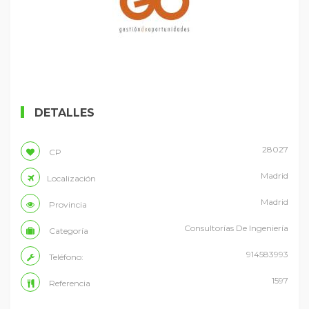
DETALLES
28027
CP
Madrid
Localización
Madrid
Provincia
Consultorías De Ingeniería
Categoría
914583993
Teléfono:
1597
Referencia