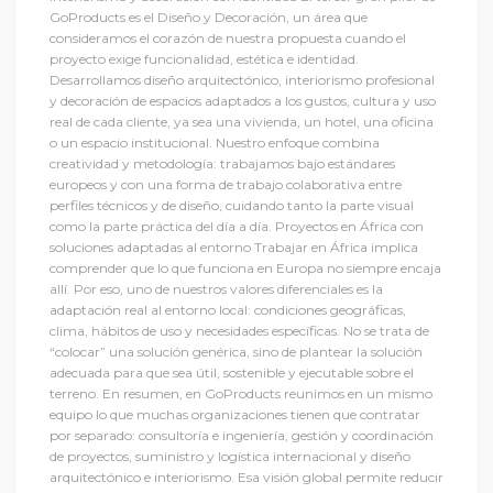
GoProducts es el Diseño y Decoración, un área que
consideramos el corazón de nuestra propuesta cuando el
proyecto exige funcionalidad, estética e identidad.
Desarrollamos diseño arquitectónico, interiorismo profesional
y decoración de espacios adaptados a los gustos, cultura y uso
real de cada cliente, ya sea una vivienda, un hotel, una oficina
o un espacio institucional. Nuestro enfoque combina
creatividad y metodología: trabajamos bajo estándares
europeos y con una forma de trabajo colaborativa entre
perfiles técnicos y de diseño, cuidando tanto la parte visual
como la parte práctica del día a día. Proyectos en África con
soluciones adaptadas al entorno Trabajar en África implica
comprender que lo que funciona en Europa no siempre encaja
allí. Por eso, uno de nuestros valores diferenciales es la
adaptación real al entorno local: condiciones geográficas,
clima, hábitos de uso y necesidades específicas. No se trata de
“colocar” una solución genérica, sino de plantear la solución
adecuada para que sea útil, sostenible y ejecutable sobre el
terreno. En resumen, en GoProducts reunimos en un mismo
equipo lo que muchas organizaciones tienen que contratar
por separado: consultoría e ingeniería, gestión y coordinación
de proyectos, suministro y logística internacional y diseño
arquitectónico e interiorismo. Esa visión global permite reducir